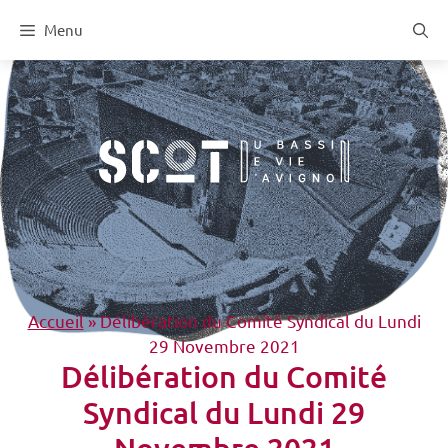
Aller
Menu
au
contenu
Accueil
»
Délibération du Comité Syndical du Lundi
29 Novembre 2021
Délibération du Comité
Syndical du Lundi 29
Novembre 2021