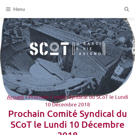
Aller
Menu
au
contenu
Accueil
»
Prochain Comité Syndical du SCoT le Lundi
10 Décembre 2018
Prochain Comité Syndical du
SCoT le Lundi 10 Décembre
2018